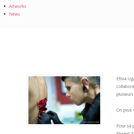
Artworks
News
Efisia Ug
collabora
plusieurs
On peut v
Pour sa p
Florent F