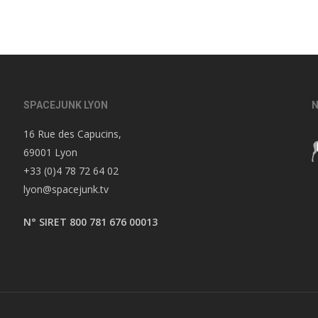
SPACEJUNK LYON
N
16 Rue des Capucins,
69001 Lyon
+33 (0)4 78 72 64 02
lyon@spacejunk.tv
N° SIRET 800 781 676 00013