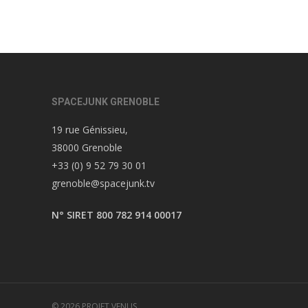
SPACEJUNK GRENOBLE
19 rue Génissieu,
38000 Grenoble
+33 (0) 9 52 79 30 01
grenoble@spacejunk.tv
N° SIRET 800 782 914 00017
© 2026 PROJET VENUS.