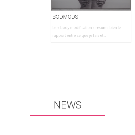
BODMODS
Le « body modification » résume bien le
rapport entre ce que je fais et...
NEWS