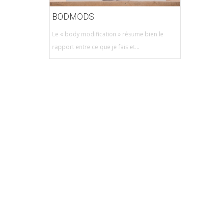
BODMODS
Le « body modification » résume bien le
rapport entre ce que je fais et...