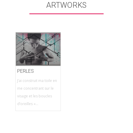
ARTWORKS
PERLES
J’ai construit ma toile en
me concentrant sur le
visage et les boucles
d’oreilles «...