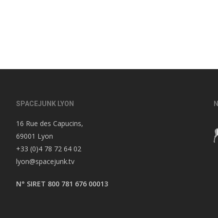
SPACEJUNK LYON
N
16 Rue des Capucins,
69001 Lyon
+33 (0)4 78 72 64 02
lyon@spacejunk.tv
N° SIRET 800 781 676 00013