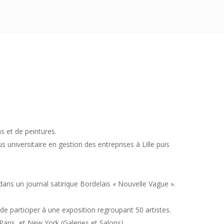
ns et de peintures.
s universitaire en gestion des entreprises à Lille puis
dans un journal satirique Bordelais « Nouvelle Vague ».
 de participer à une exposition regroupant 50 artistes.
aris, et New York (Galeries et Salons).