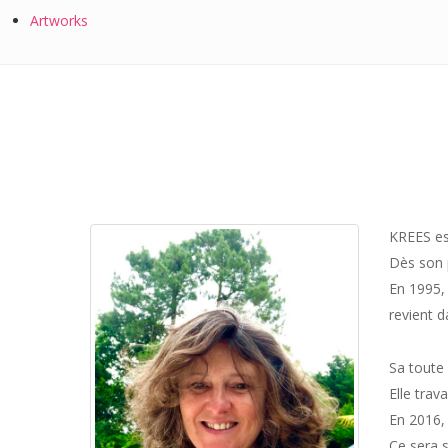
Artworks
KREES es
Dès son p
En 1995, 
revient d
Sa toute 
Elle trav
En 2016, 
Ce sera s