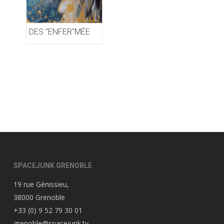
DES "ENFER"MÉE
SPACEJUNK GRENOBLE
19 rue Génissieu,
38000 Grenoble
+33 (0) 9 52 79 30 01
grenoble@spacejunk.tv