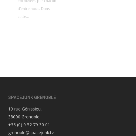
éprouvées par chacun
d’entre nous. Dans
cette...
SPACEJUNK GRENOBLE
19 rue Génissieu,
38000 Grenoble
+33 (0) 9 52 79 30 01
grenoble@spacejunk.tv