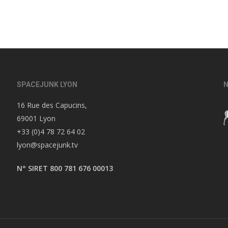
SPACEJUNK LYON
N
16 Rue des Capucins,
69001 Lyon
+33 (0)4 78 72 64 02
lyon@spacejunk.tv
N° SIRET 800 781 676 00013