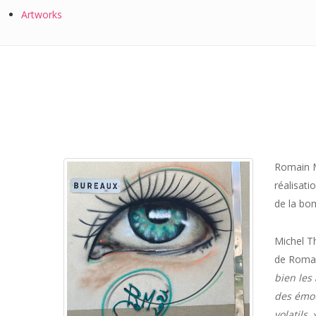
Artworks
Romain Mi
réalisati
de la bo
Michel Th
de Romai
bien les
des émot
volatils.