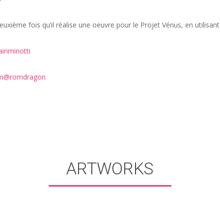
deuxième fois qu’il réalise une oeuvre pour le Projet Vénus, en utilisant
inminotti
am@romdragon
ARTWORKS