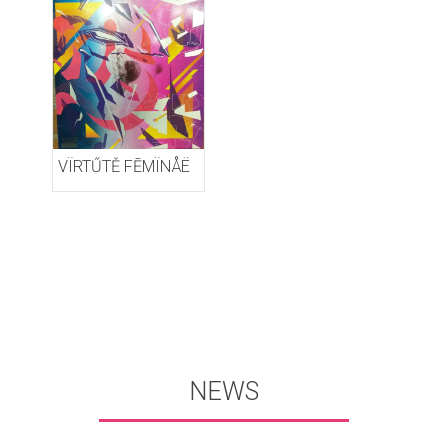
VÏRTŰTĚ FĒMÏNÅË
NEWS