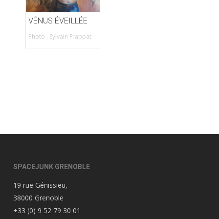
VÉNUS ÉVEILLÉE
Photo : Sylvain Frappat
SPACEJUNK GRENOBLE
19 rue Génissieu,
38000 Grenoble
+33 (0) 9 52 79 30 01