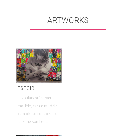
ARTWORKS
ESPOIR
Je voulais préserver le
modèle, car ce modèle
et la photo sont beaux.
La zone sombre...