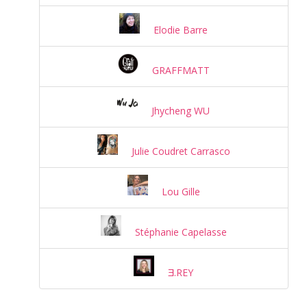
Elodie Barre
GRAFFMATT
Jhycheng WU
Julie Coudret Carrasco
Lou Gille
Stéphanie Capelasse
Ǝ.REY