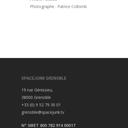
Photographe : Patrice Collomb
SPACEJUNK GRENOBLE
19 rue Génissieu,
38000 Grenoble
+33 (0) 9 52 79 30 01
grenoble@spacejunk.tv
N° SIRET 800 782 914 00017