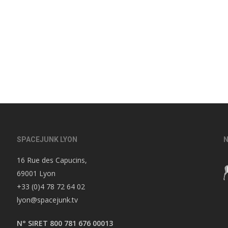
SPACEJUNK LYON
N
16 Rue des Capucins,
69001 Lyon
+33 (0)4 78 72 64 02
lyon@spacejunk.tv
N° SIRET 800 781 676 00013