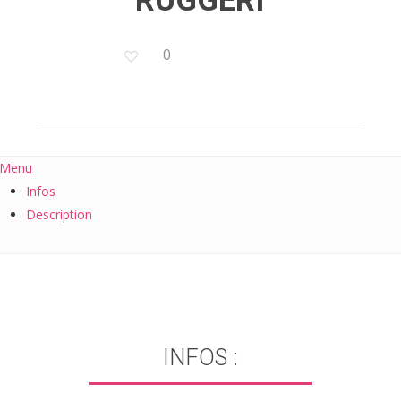
RUGGERI
0
Menu
Infos
Description
INFOS :