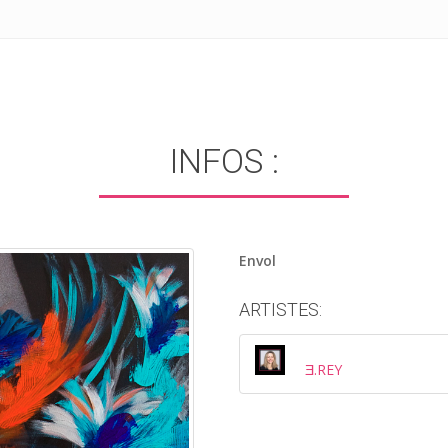
INFOS :
Envol
ARTISTES:
Ǝ.REY