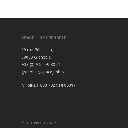
SPACEJUNK GRENOBLE
19 rue Génissieu,
38000 Grenoble
+33 (0) 9 52 79 30 01
grenoble@spacejunk.tv
N° SIRET 800 782 914 00017
© 2026 PROJET VENUS.