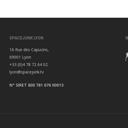
SPACEJUNK LYON
N
16 Rue des Capucins,
69001 Lyon
+33 (0)4 78 72 64 02
lyon@spacejunk.tv
N° SIRET 800 781 676 00013