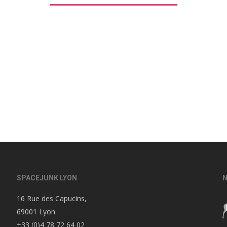
SPACEJUNK LYON
N
16 Rue des Capucins,
69001 Lyon
+33 (0)4 78 72 64 02