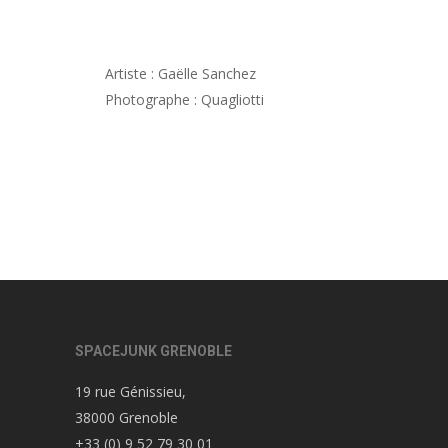
Artiste : Gaëlle Sanchez
Photographe : Quagliotti
SPACEJUNK GRENOBLE
19 rue Génissieu,
38000 Grenoble
+33 (0) 9 52 79 30 01