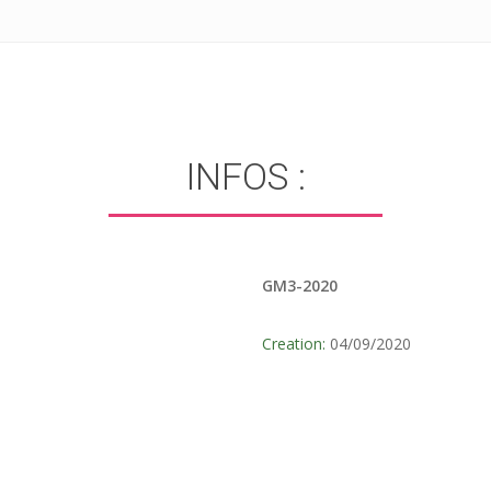
INFOS :
GM3-2020
Creation:
04/09/2020