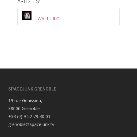
ARTISTES:
WALL.LILO
SPACEJUNK GRENOBLE
19 rue Génissieu,
38000 Grenoble
+33 (0) 9 52 79 30 01
grenoble@spacejunk.tv