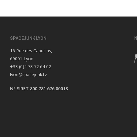
SPACEJUNK LYON
N
16 Rue des Capucins,
69001 Lyon
+33 (0)4 78 72 64 02
lyon@spacejunk.tv
N° SIRET 800 781 676 00013