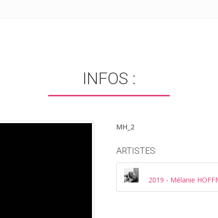
INFOS :
MH_2
ARTISTES:
2019 - Mélanie HOF