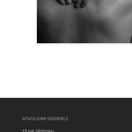
SPACEJUNK GRENOBLE
19 rue Génissieu,