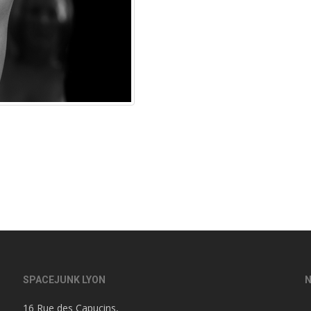
SPACEJUNK LYON
N
16 Rue des Capucins,