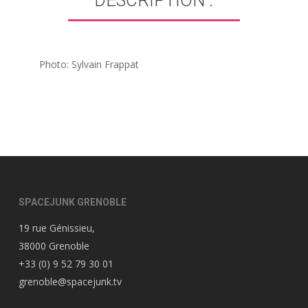
DESCRIPTION :
Photo: Sylvain Frappat
SPACEJUNK GRENOBLE
19 rue Génissieu,
38000 Grenoble
+33 (0) 9 52 79 30 01
grenoble@spacejunk.tv