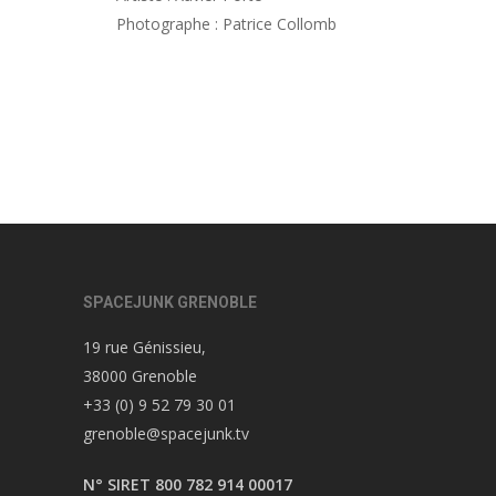
Photographe : Patrice Collomb
SPACEJUNK GRENOBLE
19 rue Génissieu,
38000 Grenoble
+33 (0) 9 52 79 30 01
grenoble@spacejunk.tv
N° SIRET 800 782 914 00017