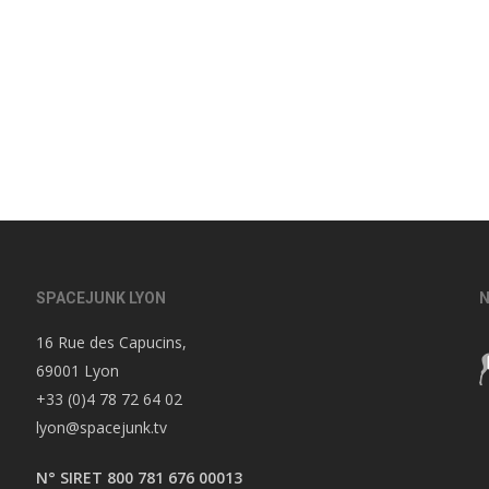
SPACEJUNK LYON
N
16 Rue des Capucins,
69001 Lyon
+33 (0)4 78 72 64 02
lyon@spacejunk.tv
N° SIRET 800 781 676 00013